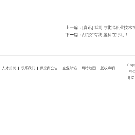
上一篇：
[喜讯] 我司与北滘职业技
下一篇：
战“疫”有我 盈科在行动！
Cop
人才招聘
|
联系我们
|
供应商公告
|
企业邮箱
|
网站地图
|
版权声明
粤公
粤IC